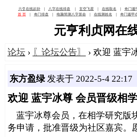
六爻在线起卦
|
八字在线排盘
|
玄空飞星
|
在线取名
|
奇门遁
首 页
|
奇门排盘
|
电脑简测八字算命
|
在线测姓名
|
奇门遁甲
元亨利贞网在线算命
论坛
›
〖论坛公告〗
› 欢迎 蓝
东方盈绿
发表于 2022-5-4 22:17
欢迎 蓝宇冰尊 会员晋级相
蓝宇冰尊会员，在相学研究版块
务申请，批准晋级为社区嘉宾。