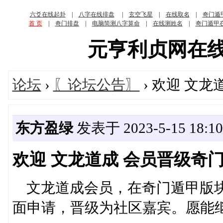
六爻在线起卦
|
八字在线排盘
|
玄空飞星
|
在线取名
|
奇门遁
首 页
|
奇门排盘
|
电脑简测八字算命
|
在线测姓名
|
奇门遁甲
元亨利贞网在线算命
论坛
›
〖论坛公告〗
› 欢迎 文
东方盈绿
发表于 2023-5-15 18:10
欢迎 文龙道成 会员晋级奇
文龙道成会员，在奇门遁甲版块
面申请，晋级为社区嘉宾。愿能