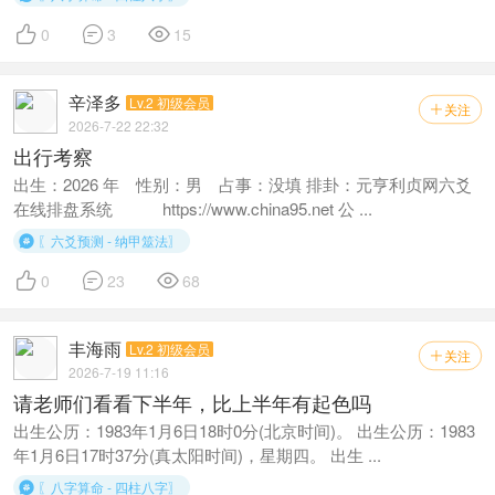



0
3
15
辛泽多
Lv.2 初级会员
关注

2026-7-22 22:32
出行考察
出生：2026 年 性别：男 占事：没填 排卦：元亨利贞网六爻
在线排盘系统 https://www.china95.net 公 ...
〖六爻预测 - 纳甲筮法〗




0
23
68
丰海雨
Lv.2 初级会员
关注

2026-7-19 11:16
请老师们看看下半年，比上半年有起色吗
出生公历：1983年1月6日18时0分(北京时间)。 出生公历：1983
年1月6日17时37分(真太阳时间)，星期四。 出生 ...
〖八字算命 - 四柱八字〗
