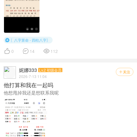
〖八字算命 - 四柱八字〗




0
14
112
妮娜333
Lv.2 初级会员
关注

2026-7-13 11:04
他打算和我在一起吗
他想甩掉我还是想联系我呢