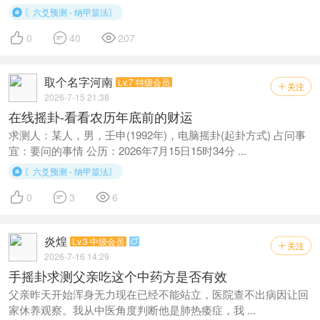
〖六爻预测 - 纳甲筮法〗




0
40
207
取个名字河南
Lv.7 特级会员
关注

2026-7-15 21:38
在线摇卦-看看农历年底前的财运
求测人：某人，男，壬申(1992年)，电脑摇卦(起卦方式) 占问事
宜：要问的事情 公历：2026年7月15日15时34分 ...
〖六爻预测 - 纳甲筮法〗




0
3
6
炎煌
Lv.3 中级会员

关注

2026-7-16 14:29
手摇卦求测父亲吃这个中药方是否有效
父亲昨天开始浑身无力现在已经不能站立，医院查不出病因让回
家休养观察。我从中医角度判断他是肺热痿症，我 ...