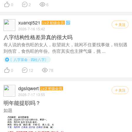



0
2
6
xuanqi521
Lv.2 初级会员

关注

2026-7-16 15:42
八字结构性格差异真的很大吗
有人说的食伤旺的女人，欲望就大，就闲不住要找事做，特别遇
到伤官，食伤旺的年份。伤官其实也主脾气爆，挑 ...
〖八字算命 - 四柱八字〗




0
12
78
dgslqwert
Lv.2 初级会员
关注

2026-7-17 13:55
明年能提职吗？
如题