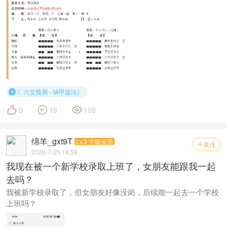
〖六爻预测 - 纳甲筮法〗




0
19
109
绵羊_gxt9T
Lv.3 中级会员
关注

2026-7-25 18:58
我现在被一个新学校录取上班了，女朋友能跟我一起
去吗？
我被新学校录取了，但女朋友好像没岗，后续能一起去一个学校
上班吗？