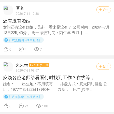
匿名
关注

2026-7-14 10:38
还有没有婚姻
女问还有没有婚姻，艮卦，看来是没有了 公历时间：2026年7月
13日22时43分， 周一 农历时间：丙午年 五月 廿 ...
〖六爻预测 - 纳甲筮法〗




0
4
7
火火cq
Lv.1 新手上路
关注

2026-7-23 09:57
麻烦各位老师给看看何时找到工作？在线等，
姓名： 出生地：不用填写 排盘方式：真太阳时排盘 公
历：1977年3月22日13时0分 农历：丁巳年[沙中 ...
〖八字算命 - 四柱八字〗




0
21
106