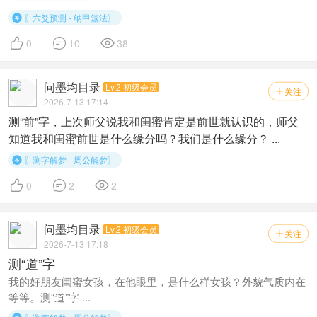
〖六爻预测 - 纳甲筮法〗




0
10
38
问墨均目录
Lv.2 初级会员
关注

2026-7-13 17:14
测“前”字，上次师父说我和闺蜜肯定是前世就认识的，师父
知道我和闺蜜前世是什么缘分吗？我们是什么缘分？ ...
〖测字解梦 - 周公解梦〗




0
2
2
问墨均目录
Lv.2 初级会员
关注

2026-7-13 17:18
测“道”字
我的好朋友闺蜜女孩，在他眼里，是什么样女孩？外貌气质内在
等等。测“道”字 ...