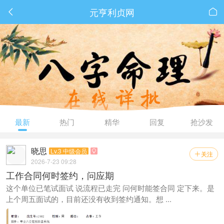
元亨利贞网


最新
热门
精华
回复
抢沙发
晓思
Lv.3 中级会员

关注

2026-7-23 09:28
工作合同何时签约，问应期
这个单位已笔试面试 说流程已走完 问何时能签合同 定下来。是
上个周五面试的，目前还没有收到签约通知。想 ...