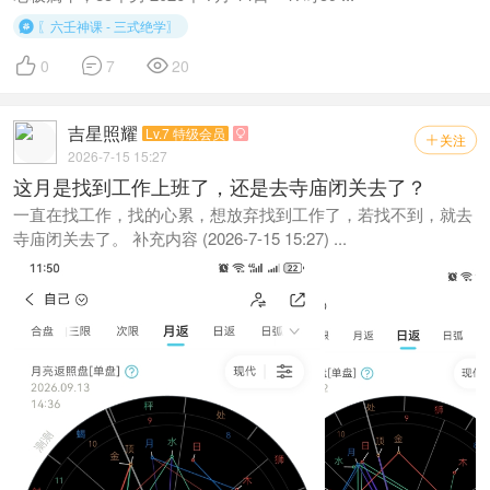
〖六壬神课 - 三式绝学〗




0
7
20
吉星照耀
Lv.7 特级会员

关注

2026-7-15 15:27
这月是找到工作上班了，还是去寺庙闭关去了？
一直在找工作，找的心累，想放弃找到工作了，若找不到，就去
寺庙闭关去了。 补充内容 (2026-7-15 15:27) ...