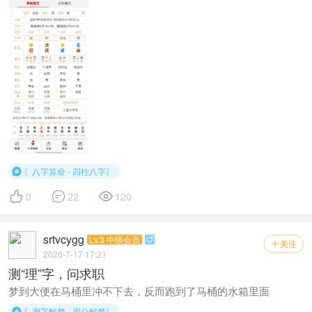
〖八字算命 - 四柱八字〗




0
22
120
srtvcygg
Lv.3 中级会员

关注

2026-7-17 17:21
测“理”字，问求职
梦到大便在马桶里冲不下去，反而跑到了马桶的水箱里面
〖测字解梦 - 周公解梦〗
