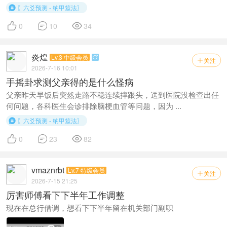
〖六爻预测 - 纳甲筮法〗




0
10
34
炎煌
Lv.3 中级会员

关注

2026-7-16 10:01
手摇卦求测父亲得的是什么怪病
父亲昨天早饭后突然走路不稳连续摔跟头，送到医院没检查出任
何问题，各科医生会诊排除脑梗血管等问题，因为 ...
〖六爻预测 - 纳甲筮法〗




0
23
82
vmaznrbt
Lv.7 特级会员
关注

2026-7-15 21:25
厉害师傅看下下半年工作调整
现在在总行借调，想看下下半年留在机关部门副职