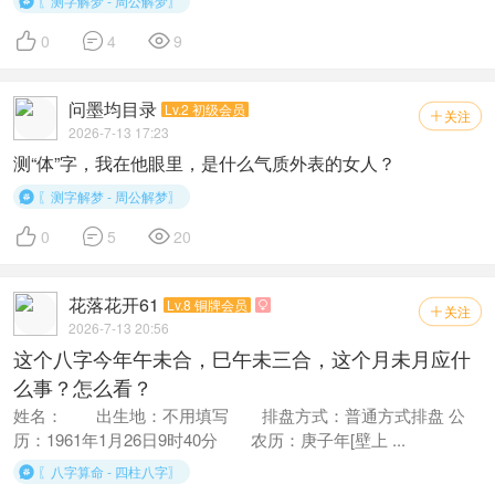
〖测字解梦 - 周公解梦〗




0
4
9
问墨均目录
Lv.2 初级会员
关注

2026-7-13 17:23
测“体”字，我在他眼里，是什么气质外表的女人？
〖测字解梦 - 周公解梦〗




0
5
20
花落花开61
Lv.8 铜牌会员

关注

2026-7-13 20:56
这个八字今年午未合，巳午未三合，这个月未月应什
么事？怎么看？
姓名： 出生地：不用填写 排盘方式：普通方式排盘 公
历：1961年1月26日9时40分 农历：庚子年[壁上 ...
〖八字算命 - 四柱八字〗
