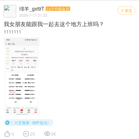
绵羊_gxt9T
Lv.3 中级会员
关注

2026-7-17 21:32
我女朋友能跟我一起去这个地方上班吗？
1111111
〖六爻预测 - 纳甲筮法〗




0
25
96