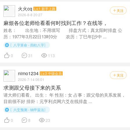
火火cq
Lv.1 新手上路
关注

2026-8-8 20:27
麻烦各位老师给看看何时找到工作？在线等，
姓名： 出生地：不用填写 排盘方式：真太阳时排盘 公
历：1977年3月22日13时0分 农历：丁巳年[沙中 ...
〖八字算命 - 四柱八字〗




0
31
113
nimo1234
Lv.3 中级会员
关注

2026-7-14 06:01
求测跟父母接下来的关系
请大师们看看。 出生： 年 性别：女 占事：跟父母的关系发展，
目前很不好 排卦：元亨利贞网六爻在线排盘 ...
〖六爻预测 - 纳甲筮法〗




0
8
23