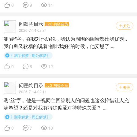



0
9
14
问墨均目录
Lv.2 初级会员
关注

2026-7-14 02:34
测“给”字，在我对他诉说，我认为周围的闺蜜都比我优秀，
我自卑又软糯的说着“都比我好”的时候，他安慰了 ...
〖测字解梦 - 周公解梦〗




0
6
12
问墨均目录
Lv.2 初级会员
关注

2026-7-14 02:11
测“丝”字，他是一视同仁回答别人的问题也这么怜惜让人充
满希望？还是对我有特殊偏爱对待特殊关爱？ ...
〖测字解梦 - 周公解梦〗




0
7
18