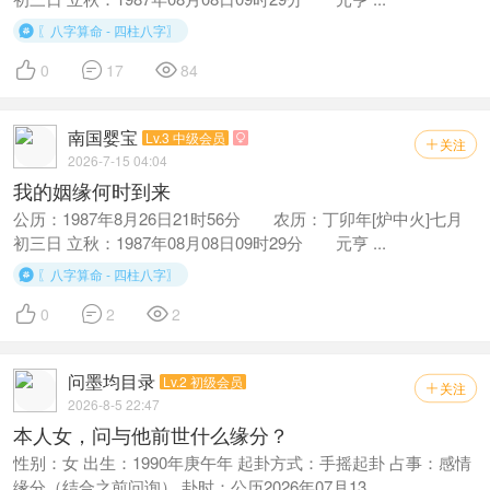
〖八字算命 - 四柱八字〗




0
17
84
南国婴宝
Lv.3 中级会员

关注

2026-7-15 04:04
我的姻缘何时到来
公历：1987年8月26日21时56分 农历：丁卯年[炉中火]七月
初三日 立秋：1987年08月08日09时29分 元亨 ...
〖八字算命 - 四柱八字〗




0
2
2
问墨均目录
Lv.2 初级会员
关注

2026-8-5 22:47
本人女，问与他前世什么缘分？
性别：女 出生：1990年庚午年 起卦方式：手摇起卦 占事：感情
缘分（结合之前问询） 卦时：公历2026年07月13 ...