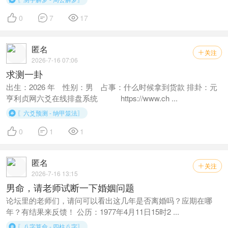



0
7
17
匿名
关注

2026-7-16 07:06
求测一卦
出生：2026 年 性别：男 占事：什么时候拿到货款 排卦：元
亨利贞网六爻在线排盘系统 https://www.ch ...
〖六爻预测 - 纳甲筮法〗




0
1
1
匿名
关注

2026-7-16 13:15
男命，请老师试断一下婚姻问题
论坛里的老师们，请问可以看出这几年是否离婚吗？应期在哪
年？有结果来反馈！ 公历：1977年4月11日15时2 ...
〖八字算命 - 四柱八字〗
