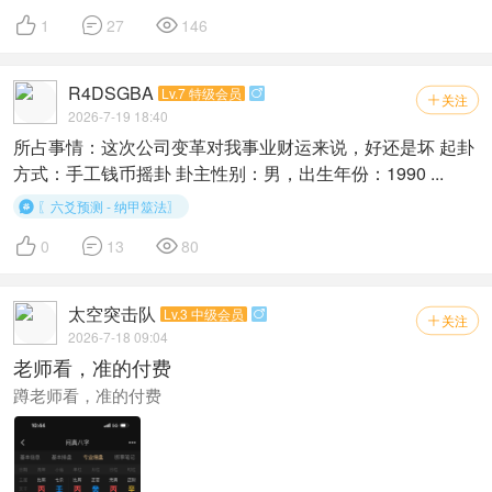



1
27
146
R4DSGBA
Lv.7 特级会员

关注

2026-7-19 18:40
所占事情：这次公司变革对我事业财运来说，好还是坏 起卦
方式：手工钱币摇卦 卦主性别：男，出生年份：1990 ...
〖六爻预测 - 纳甲筮法〗




0
13
80
太空突击队
Lv.3 中级会员

关注

2026-7-18 09:04
老师看，准的付费
蹲老师看，准的付费