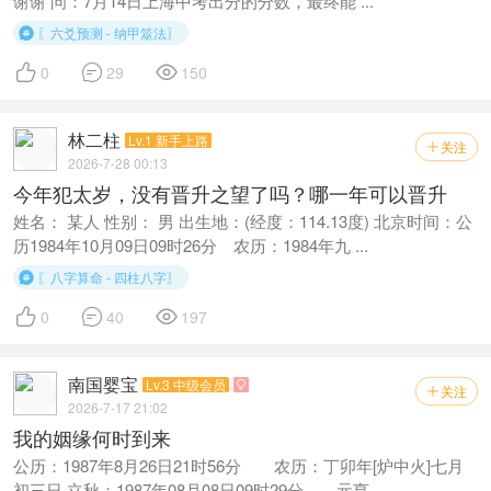
谢谢 问：7月14日上海中考出分的分数，最终能 ...
〖六爻预测 - 纳甲筮法〗




0
29
150
林二柱
Lv.1 新手上路
关注

2026-7-28 00:13
今年犯太岁，没有晋升之望了吗？哪一年可以晋升
姓名： 某人 性别： 男 出生地：(经度：114.13度) 北京时间：公
历1984年10月09日09时26分 农历：1984年九 ...
〖八字算命 - 四柱八字〗




0
40
197
南国婴宝
Lv.3 中级会员

关注

2026-7-17 21:02
我的姻缘何时到来
公历：1987年8月26日21时56分 农历：丁卯年[炉中火]七月
初三日 立秋：1987年08月08日09时29分 元亨 ...