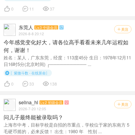



0
11
37
东莞人
Lv.3 中级会员

关注

2026-8-8 20:12
今年感觉变化好大，请各位高手看看未来几年运程如
何，谢谢！
姓名：某人，广东东莞，经度：113度45分 生日：1978年12月11
日16时5分(北京时间) ┌─────────── ...
〖紫微斗数 - 在线算命〗




0
33
138
selina_hl
Lv.2 初级会员

关注

2026-7-20 12:05
问儿子最终能被录取吗？
上海市中考，目标学校是自招的市重点，学校位于家的东南方 5
毛硬币摇的，必来反馈！ 出生：1980 年 性别 ...