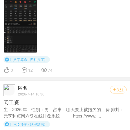
〖八字算命 - 四柱八字〗




0
12
74
匿名
关注

2026-7-14 10:36
问工资
生：2026 年 性别：男 占事：哪天要上被拖欠的工资 排卦：
元亨利贞网六爻在线排盘系统 https://www. ...
〖六爻预测 - 纳甲筮法〗
