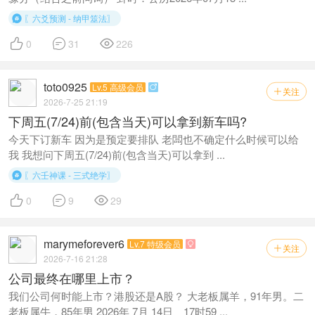
〖六爻预测 - 纳甲筮法〗




0
31
226
toto0925
Lv.5 高级会员

关注

2026-7-25 21:19
下周五(7/24)前(包含当天)可以拿到新车吗?
今天下订新车 因为是预定要排队 老闆也不确定什么时候可以给
我 我想问下周五(7/24)前(包含当天)可以拿到 ...
〖六壬神课 - 三式绝学〗




0
9
29
marymeforever6
Lv.7 特级会员

关注

2026-7-16 21:28
公司最终在哪里上市？
我们公司何时能上市？港股还是A股？ 大老板属羊，91年男。二
老板属牛，85年男 2026年 7月 14日 17时59 ...