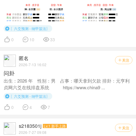
〖六爻预测 - 纳甲筮法〗




0
10
33
匿名
关注

2026-7-13 16:02
问卦
出生：2026 年 性别：男 占事：哪天拿到欠款 排卦：元亨利
贞网六爻在线排盘系统 https://www.china9 ...
〖六爻预测 - 纳甲筮法〗




0
4
7
s2183501j
Lv.1 新手上路
关注

2026-7-27 09:08