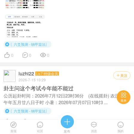
〖六爻预测 - 纳甲筮法〗




0
0
0
luzhi22
Lv.7 特级会员
关注

2026-7-15 10:29
卦主问这个考试今年能不能过

公历起卦时间：2026年7月12日23时36分 (在线摇卦) 农历：丙
菜单
午年五月廿八日子时 小暑：2026年07月07日10时3 ...
〖六爻预测 - 纳甲筮法〗





0
4
5




发现
社区
发布
消息
我的