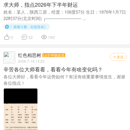
求大师，指点2026年下半年财运
姓名：某人，陕西三原，经度：108度57分 生日：1976年1月7日
22时37分(北京时间) ┌─────────── ...
〖紫微斗数 - 在线算命〗




0
32
180
红色相思树
Lv.3 中级会员
关注

2026-7-16 13:25
辛苦各位大师看看，看看今年有啥变化吗？
各位大师好，看看今年运势如何？有没有啥重要事情发生，谢谢
各位指点！