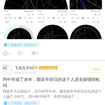
〖星座命理 - 星相塔罗〗




0
1
3
飞龙在天0371
Lv.3 中级会员
关注

2026-7-16 13:24
丙午年或丁未年，能送辛卯日的这个人进去踩缝纫机
吗
我是甲子日的这个，2014年甲午年，被癸亥年辛卯日出生的这个
人骗了小40万。 2014年中秋节，辛卯日的这个 ...
〖八字算命 - 四柱八字〗
