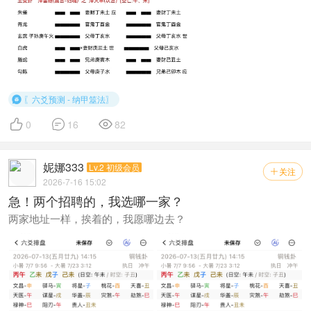
〖六爻预测 - 纳甲筮法〗




0
16
82
妮娜333
Lv.2 初级会员
关注

2026-7-16 15:02
急！两个招聘的，我选哪一家？
两家地址一样，挨着的，我愿哪边去？