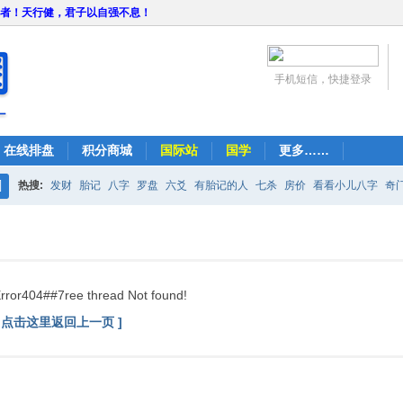
者！天行健，君子以自强不息！
手机短信，快捷登录
在线排盘
积分商城
国际站
国学
更多……
热搜:
发财
胎记
八字
罗盘
六爻
有胎记的人
七杀
房价
看看小儿八字
奇
搜
紫微
占卜
算命
索
rror404##7ree thread Not found!
[ 点击这里返回上一页 ]