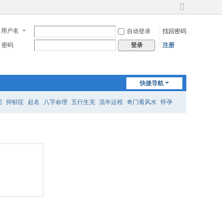
切
换
用户名
自动登录
找回密码
到
宽
密码
注册
登录
版
快捷导航
门
抑郁症
起名
八字命理
五行生克
流年运程
奇门看风水
怀孕