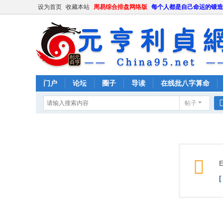
设为首页
收藏本站
周易综合排盘网络版
每个人都是自己命运的锻造
门户
论坛
圈子
导读
在线批八字算命
帖子
E