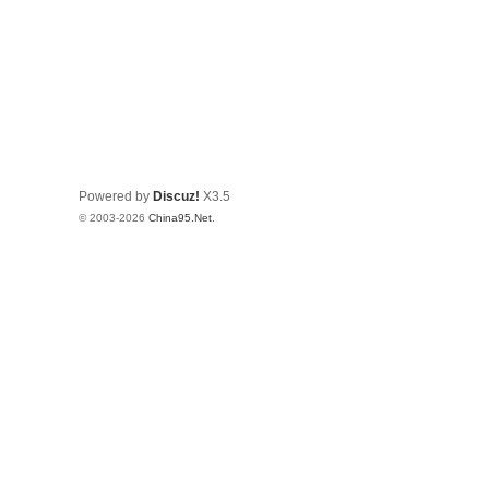
Powered by
Discuz!
X3.5
© 2003-2026
China95.Net
.