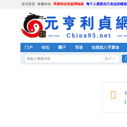
设为首页
收藏本站
周易综合排盘网络版
每个人都是自己命运的锻造
门户
论坛
圈子
导读
在线批八字算命
帖子
E