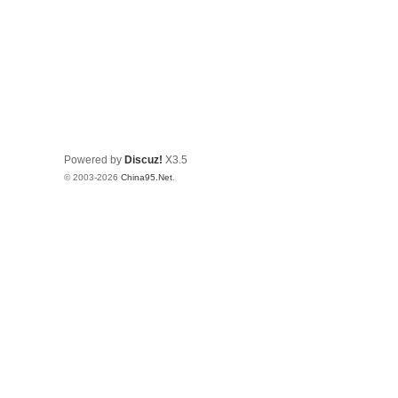
Powered by
Discuz!
X3.5
© 2003-2026
China95.Net
.