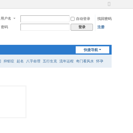
切
换
用户名
自动登录
找回密码
到
宽
密码
注册
登录
版
快捷导航
门
抑郁症
起名
八字命理
五行生克
流年运程
奇门看风水
怀孕