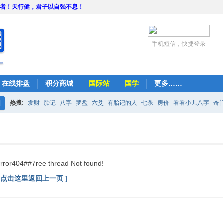
者！天行健，君子以自强不息！
手机短信，快捷登录
在线排盘
积分商城
国际站
国学
更多……
热搜:
发财
胎记
八字
罗盘
六爻
有胎记的人
七杀
房价
看看小儿八字
奇
搜
紫微
占卜
算命
索
rror404##7ree thread Not found!
[ 点击这里返回上一页 ]