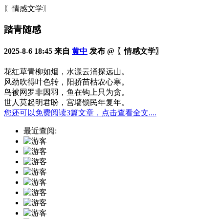
〖情感文学〗
踏青随感
2025-8-6 18:45 来自
黄中
发布 @ 〖情感文学〗
花红草青柳如烟，水漾云涌探远山。
风劲吹得叶色转，阳骄苗枯农心寒。
鸟被网罗非因羽，鱼在钩上只为贪。
世人莫起明君盼，宫墙锁民年复年。
您还可以免费阅读3篇文章，点击查看全文....
最近查阅: