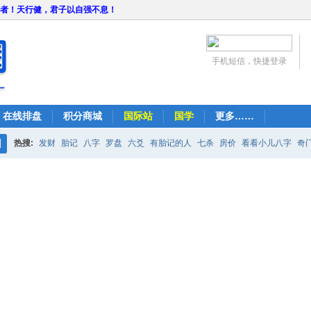
者！天行健，君子以自强不息！
手机短信，快捷登录
在线排盘
积分商城
国际站
国学
更多……
热搜:
发财
胎记
八字
罗盘
六爻
有胎记的人
七杀
房价
看看小儿八字
奇
搜
紫微
占卜
算命
索