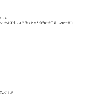
更浓些
，老朽年岁不小，却不屑收此等人物为后辈子孙，故此处双关
交公安机关；