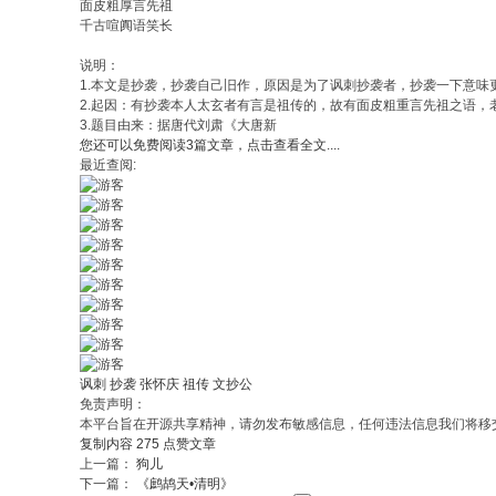
面皮粗厚言先祖
千古喧阗语笑长
说明：
1.本文是抄袭，抄袭自己旧作，原因是为了讽刺抄袭者，抄袭一下意味
2.起因：有抄袭本人太玄者有言是祖传的，故有面皮粗重言先祖之语
3.题目由来：据唐代刘肃《大唐新
您还可以免费阅读3篇文章，点击查看全文....
最近查阅:
讽刺
抄袭
张怀庆
祖传
文抄公
免责声明：
本平台旨在开源共享精神，请勿发布敏感信息，任何违法信息我们将移
复制内容
275
点赞文章
上一篇：
狗儿
下一篇：
《鹧鸪天•清明》