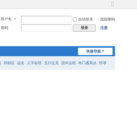
切
换
用户名
自动登录
找回密码
到
宽
密码
注册
登录
版
快捷导航
门
抑郁症
起名
八字命理
五行生克
流年运程
奇门看风水
怀孕