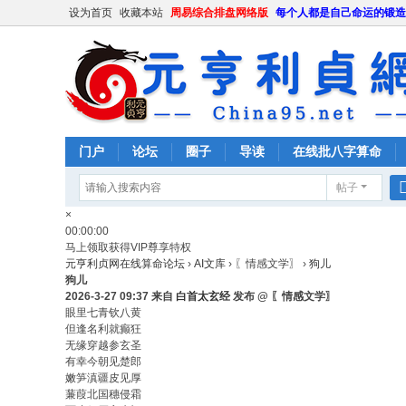
设为首页
收藏本站
周易综合排盘网络版
每个人都是自己命运的锻造
门户
论坛
圈子
导读
在线批八字算命
帖子
×
00:00:00
马上领取获得VIP尊享特权
元亨利贞网在线算命论坛
›
AI文库
›
〖情感文学〗
›
狗儿
狗儿
2026-3-27 09:37 来自
白首太玄经
发布 @ 〖情感文学〗
眼里七青钦八黄
但逢名利就癫狂
无缘穿越参玄圣
有幸今朝见楚郎
嫩笋滇疆皮见厚
蒹葭北国穗侵霜