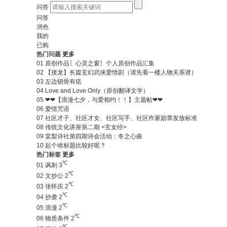
问答
问答
润色
我的
已购
热门问题
更多
01
原创作品〖心灵之窗〗个人原创作品汇集
02
【接龙】长篇玄幻武侠爱情剧（请先看一楼人物关系谱）
03
左边锁骨有痣
04
Love and Love Only（原创翻译文学）
05
❤❤【浪漫七夕，与爱相约！！】主题帖❤❤
06
爱情咒语
07
社区才子、社区才女、社区写手、社区作家勋章发放标准
08
传统文化讲座第二期 <玄女经>
09
棠梨诗社第四期诗会活动：冬之心曲
10
起个啥标题比较好呢？
热门标签
更多
℃
01
讽刺
3
℃
02
文抄公
2
℃
03
张怀庆
2
℃
04
抄袭
2
℃
05
浪漫
2
℃
06
物质条件
2
℃