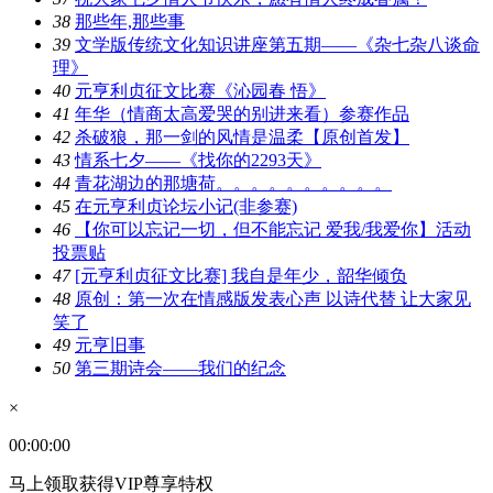
38
那些年,那些事
39
文学版传统文化知识讲座第五期——《杂七杂八谈命
理》
40
元亨利贞征文比赛《沁园春 悟》
41
年华（情商太高爱哭的别进来看）参赛作品
42
杀破狼，那一剑的风情是温柔【原创首发】
43
情系七夕——《找你的2293天》
44
青花湖边的那塘荷。。。。。。。。。。
45
在元亨利贞论坛小记(非参赛)
46
【你可以忘记一切，但不能忘记 爱我/我爱你】活动
投票贴
47
[元亨利贞征文比赛] 我自是年少，韶华倾负
48
原创：第一次在情感版发表心声 以诗代替 让大家见
笑了
49
元亨旧事
50
第三期诗会——我们的纪念
×
00:00:00
马上领取获得VIP尊享特权