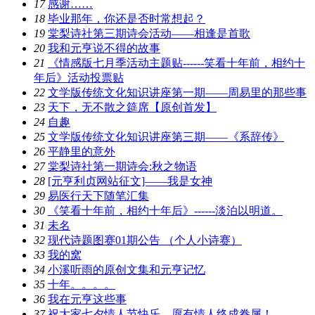
17
感谢……
18
毕业那年，你还是否时常想起？
19
棠梨诗社第三期诗会活动——相逢是首歌
20
我和元亨说不得的故事
21
《情感版七月季活动主题贴------笑看十年前，相约十
年后》活动投票贴
22
文学版传统文化知识讲座第一期——周易里的那些事
23
天下，无不散之筵席【原创首发】
24
自趣
25
文学版传统文化知识讲座第三期——《系辞传》
26
平静里的意外
27
棠梨诗社第一期诗会:秋之物语
28
[元亨利贞网站征文]——我是女神
29
易医行天下随笔汇集
30
《笑看十年前，相约十年后》------淡泊以明道。
31
未名
32
现代诗题图赛01期公告 （个人小诗赛）
33
我的窝
34
小溪听雨的原创文集和元亨记忆
35
十年。。。。
36
我在元亨这些事
37
祝大家七夕情人节快乐，愿有情人终成眷属！