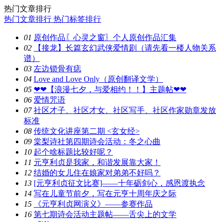
热门文章排行
热门文章排行
热门标签排行
01
原创作品〖心灵之窗〗个人原创作品汇集
02
【接龙】长篇玄幻武侠爱情剧（请先看一楼人物关系
谱）
03
左边锁骨有痣
04
Love and Love Only（原创翻译文学）
05
❤❤【浪漫七夕，与爱相约！！】主题帖❤❤
06
爱情咒语
07
社区才子、社区才女、社区写手、社区作家勋章发放
标准
08
传统文化讲座第二期 <玄女经>
09
棠梨诗社第四期诗会活动：冬之心曲
10
起个啥标题比较好呢？
11
元亨利贞是我家，和谐发展靠大家！
12
结婚的女儿住在娘家对弟弟不好吗？
13
[元亨利贞征文比赛]——十年砺剑心，感恩渡执念
14
写在儿童节前夕，写在元亨十周年庆之际
15
《元亨利贞网演义》——参赛作品
16
第七期诗会活动主题帖——舌尖上的文学