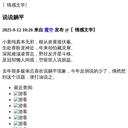
〖情感文学〗
说说躺平
2025-9-12 10:26 来自
黄中
发布 @ 〖情感文学〗
小童纯真本无邪，根从炎黄接伏羲。
生处香盼龙神近，年来却怕藏灵犀。
深苑难滋凌霄志，野径反开星斗移。
及冠却懒人间戏，空留世人说损益。
去年很多媒体总喜欢说躺平现象，今年反倒说的少了，偶然想
到这个话题，便打油说之。
最近查阅: