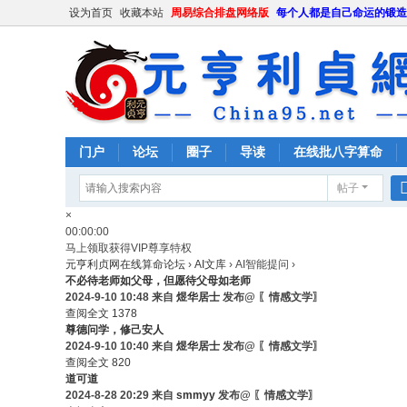
设为首页
收藏本站
周易综合排盘网络版
每个人都是自己命运的锻造
门户
论坛
圈子
导读
在线批八字算命
帖子
×
00:00:00
马上领取获得VIP尊享特权
元亨利贞网在线算命论坛
›
AI文库
›
AI智能提问
›
不必待老师如父母，但愿待父母如老师
2024-9-10 10:48 来自
煜华居士
发布@ 〖情感文学〗
查阅全文
1378
尊德问学，修己安人
2024-9-10 10:40 来自
煜华居士
发布@ 〖情感文学〗
查阅全文
820
道可道
2024-8-28 20:29 来自
smmyy
发布@ 〖情感文学〗