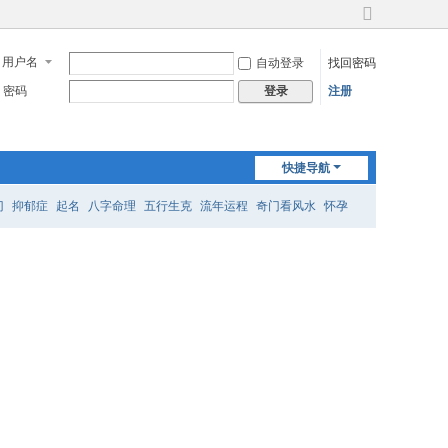
切
换
用户名
自动登录
找回密码
到
宽
密码
注册
登录
版
快捷导航
门
抑郁症
起名
八字命理
五行生克
流年运程
奇门看风水
怀孕