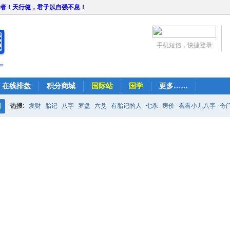
者！天行健，君子以自强不息！
手机短信，快捷登录
在线排盘
积分商城
国际站
国学
更多……
热搜:
发财
胎记
八字
罗盘
六爻
有胎记的人
七杀
房价
看看小儿八字
奇
搜
紫微
占卜
算命
索