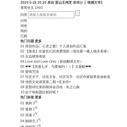
2024-5-26 20:20 来自
贡山王伟芝
发布@ 〖情感文学〗
查阅全文
1403
问答
问答
润色
我的
已购
热门问题
更多
01
原创作品〖心灵之窗〗个人原创作品汇集
02
【接龙】长篇玄幻武侠爱情剧（请先看一楼人物关系谱）
03
左边锁骨有痣
04
Love and Love Only（原创翻译文学）
05
❤❤【浪漫七夕，与爱相约！！】主题帖❤❤
06
爱情咒语
07
社区才子、社区才女、社区写手、社区作家勋章发放标准
08
传统文化讲座第二期 <玄女经>
09
棠梨诗社第四期诗会活动：冬之心曲
10
起个啥标题比较好呢？
热门标签
更多
℃
01
讽刺
3
℃
02
孤独
2
℃
03
浪漫
2
℃
04
鹧鸪天
2
℃