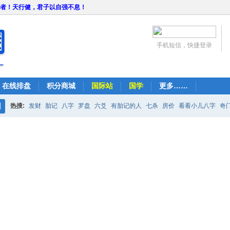
者！天行健，君子以自强不息！
手机短信，快捷登录
在线排盘
积分商城
国际站
国学
更多……
热搜:
发财
胎记
八字
罗盘
六爻
有胎记的人
七杀
房价
看看小儿八字
奇
搜
紫微
占卜
算命
索