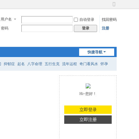
切
换
用户名
自动登录
找回密码
到
宽
密码
注册
登录
版
快捷导航
门
抑郁症
起名
八字命理
五行生克
流年运程
奇门看风水
怀孕
Hi~您好！
立即登录
立即注册