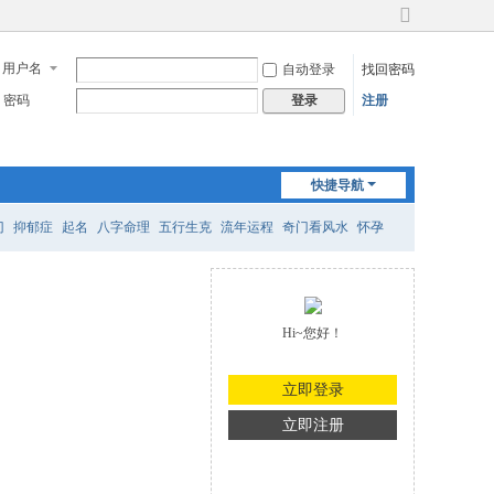
切
换
用户名
自动登录
找回密码
到
宽
密码
注册
登录
版
快捷导航
门
抑郁症
起名
八字命理
五行生克
流年运程
奇门看风水
怀孕
Hi~您好！
立即登录
立即注册