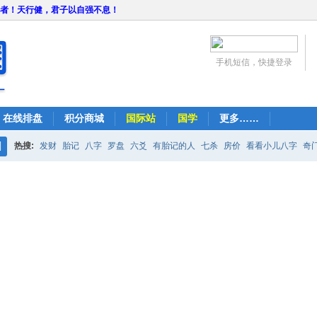
者！天行健，君子以自强不息！
手机短信，快捷登录
在线排盘
积分商城
国际站
国学
更多……
热搜:
发财
胎记
八字
罗盘
六爻
有胎记的人
七杀
房价
看看小儿八字
奇
搜
紫微
占卜
算命
索