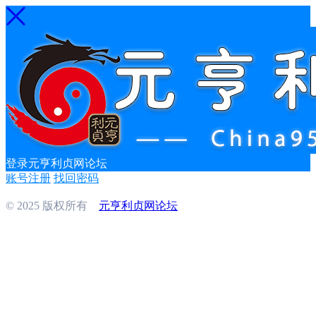
登录元亨利贞网论坛
账号注册
找回密码
© 2025 版权所有
元亨利贞网论坛