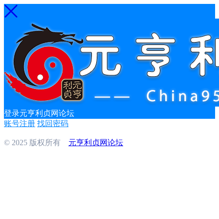
登录元亨利贞网论坛
账号注册
找回密码
© 2025 版权所有
元亨利贞网论坛