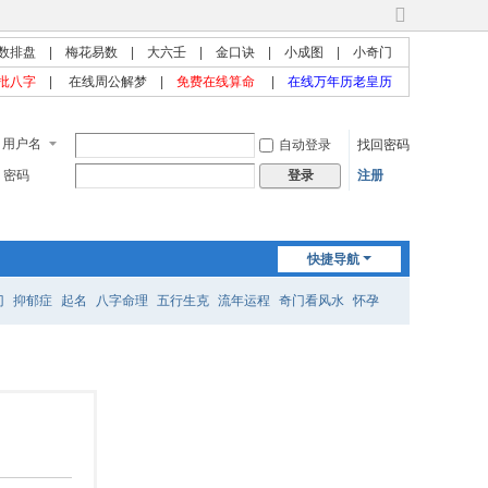
切
换
数排盘
|
梅花易数
|
大六壬
|
金口诀
|
小成图
|
小奇门
到
批八字
|
在线周公解梦
|
免费在线算命
|
在线万年历老皇历
宽
版
用户名
自动登录
找回密码
密码
注册
登录
快捷导航
门
抑郁症
起名
八字命理
五行生克
流年运程
奇门看风水
怀孕