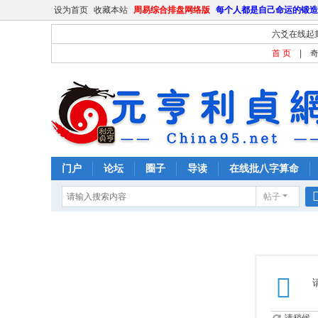
设为首页
收藏本站
周易综合排盘网络版
每个人都是自己命运的锻造
六爻在线起
首 页
|
门户
论坛
圈子
导读
在线批八字算命
帖子