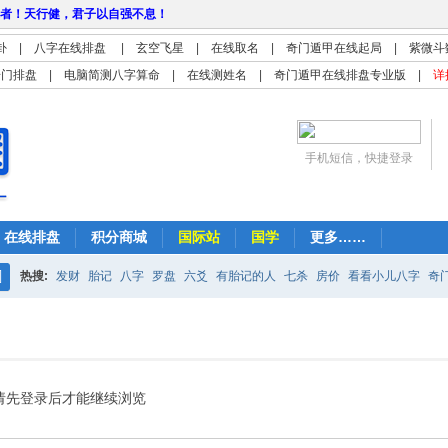
者！天行健，君子以自强不息！
卦
|
八字在线排盘
|
玄空飞星
|
在线取名
|
奇门遁甲在线起局
|
紫微斗
奇门排盘
|
电脑简测八字算命
|
在线测姓名
|
奇门遁甲在线排盘专业版
|
详
手机短信，快捷登录
在线排盘
积分商城
国际站
国学
更多……
热搜:
发财
胎记
八字
罗盘
六爻
有胎记的人
七杀
房价
看看小儿八字
奇
搜
紫微
占卜
算命
索
请先登录后才能继续浏览