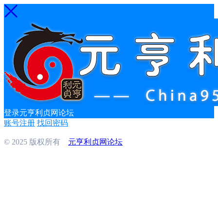
登录元亨利贞网论坛
账号注册
找回密码
© 2025 版权所有
元亨利贞网论坛