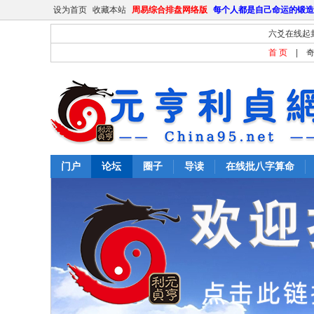
设为首页
收藏本站
周易综合排盘网络版
每个人都是自己命运的锻造
六爻在线起
首 页
|
门户
论坛
圈子
导读
在线批八字算命