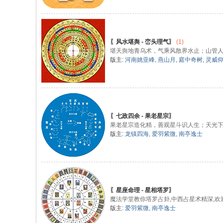
〖风水堪舆 - 峦头理气〗
(1)
堪天舆地青乌术，气乘风散界水止；山管
版主:
河南姚亚峰
,
燕山月
,
庭中奇树
,
灵威
〖七政四余 - 果老星宗〗
果老星宗造化精，善观星斗识人生；天光
版主:
龙镇四海
,
爱羽紫微
,
南亭逸士
〖星座命理 - 星相塔罗〗
魔法学堂教你塔罗占卦,中西占星术精深,
版主:
爱羽紫微
,
南亭逸士