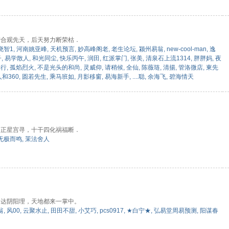
结合观先天，后天努力断荣枯．
晓智1
,
河南姚亚峰
,
天机预言
,
妙高峰阁老
,
老生论坛
,
颍州易翁
,
new-cool-man
,
逸
子
,
易学散人
,
和光同尘
,
快乐丙午
,
润田
,
红派掌门
,
张美
,
清泉石上流1314
,
胖胖妈
,
夜
易行
,
孤焰烈火
,
不是光头的和尚
,
灵威仰
,
请稍候
,
全仙
,
陈薇琏
,
清揚
,
管洛微店
,
東先
人和360
,
圆若先生
,
乘马班如
,
月影移窗
,
易海新手
,
....聪
,
余海飞
,
碧海情天
四正星宫寻，十干四化祸福断．
无极而鸣
,
茉法舍人
了达阴阳理，天地都来一掌中。
翁
,
风00
,
云聚水止
,
田田不甜
,
小艾巧
,
pcs0917
,
★白宁★
,
弘易堂周易预测
,
阳谋春