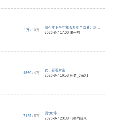
测今年下半年能否升职？或者升薪 ...
1万
/
10万
2026-8-7 17:00
张一鸣
女，看看财富
4560
/
4万
2026-8-7 16:53
莫名_cvgX1
测“意”字
7125
/
5万
2026-8-7 23:38
问墨均目录