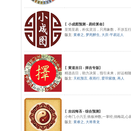
〖小成图预测 - 易经算命〗
至简至易，朴实灵活，只用象数，不涉五行
版主:
黄睿之
,
梦死醉生
,
大庆-平易近人
〖黄道吉日 - 择吉专版〗
精选吉日，助力决策，指引未来，好运相
版主:
天机预言
,
夜雨行
,
爱羽紫微
,
再人
〖吉凶悔吝 - 综合预测〗
小奇门,小六壬,铁板神数,一掌经,俏梅花,
版主:
黄睿之
,
大将青龙