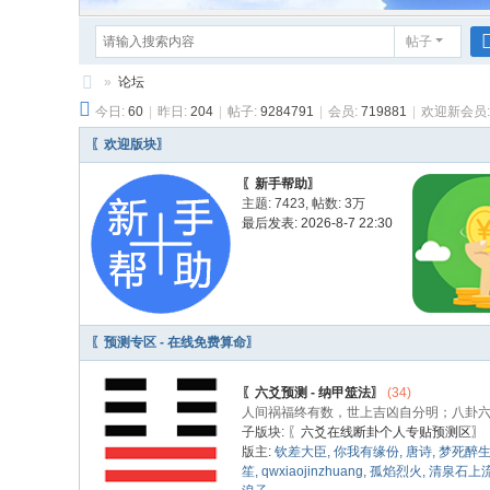
帖子
»
论坛
今日:
60
|
昨日:
204
|
帖子:
9284791
|
会员:
719881
|
欢迎新会员
元
亨
〖欢迎版块〗
利
〖新手帮助〗
主题: 7423
,
帖数:
3万
贞
最后发表: 2026-8-7 22:30
网
在
线
算
〖预测专区 - 在线免费算命〗
命
〖六爻预测 - 纳甲筮法〗
(34)
论
人间祸福终有数，世上吉凶自分明；八卦
坛
子版块:
〖六爻在线断卦个人专贴预测区〗
版主:
钦差大臣
,
你我有缘份
,
唐诗
,
梦死醉
笙
,
qwxiaojinzhuang
,
孤焰烈火
,
清泉石上流