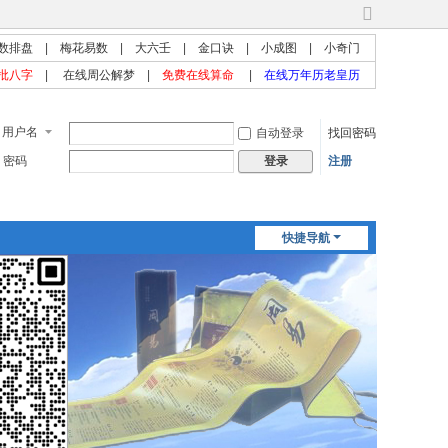
切
换
数排盘
|
梅花易数
|
大六壬
|
金口诀
|
小成图
|
小奇门
到
批八字
|
在线周公解梦
|
免费在线算命
|
在线万年历老皇历
宽
版
用户名
自动登录
找回密码
密码
注册
登录
快捷导航