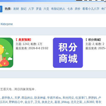
热搜:
发财
胎记
八字
罗盘
六爻
有胎记的人
七杀
房价
看看小儿八字
奇
搜
紫微
占卜
算命
索
:
Kkbcpme
〖悬赏预测〗
〖积分商城〗
主题: 1242
,
帖数:
1万
主题: 2
,
帖数: 2
最后发表: 2026-8-6 23:02
最后发表: 2025-6
六爻通天地，两仪四象测鬼神．
生
,
易学散人
,
天梦
,
西边的云
,
卧龙神鉴
,
学易不精℡
,
和光同尘
,
红派掌门
,
胖胖妈
,
卢
1314
,
野鹤在心中
,
金点子
,
卫戈
,
炎炎之火
,
嘉道
,
jihkug
,
北天之宸
,
人和360
,
青衣