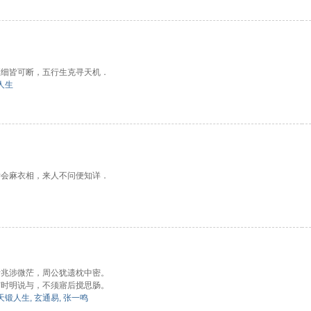
巨细皆可断，五行生克寻天机．
人生
学会麻衣相，来人不问便知详．
所兆涉微茫，周公犹遗枕中密。
有时明说与，不须寤后搅思肠。
天锻人生
,
玄通易
,
张一鸣