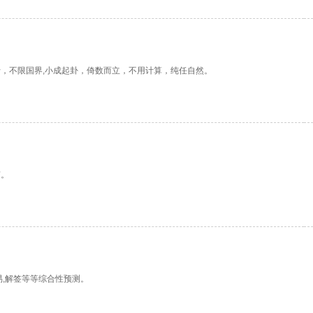
，不限国界,小成起卦，倚数而立，不用计算，纯任自然。
随。
心易,解签等等综合性预测。