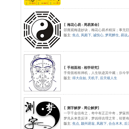
〖梅花心易 - 周易算命〗
邵雍观梅遗妙诀，梅花心易术精深；事无
版主:
焦点
,
凤殿下
,
诚悦心
,
梦死醉生
,
易说
〖手相面相 - 相学研究〗
手骨面相有禅机，人生轨迹其中藏；尔今
版主:
得大自如
,
天机子
,
后天锻人生
〖测字解梦 - 周公解梦〗
一字千金信有之，奇中有正正中奇，梦寐
梦兆从来贵反详，梦凶得吉理之常，却更
版主:
焦点
,
颍州易翁
,
凤殿下
,
合合木木
,
后