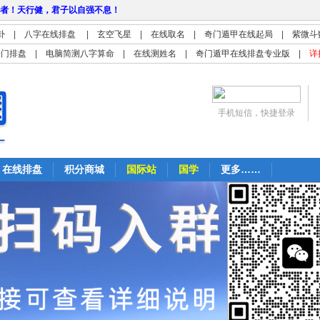
者！天行健，君子以自强不息！
卦
|
八字在线排盘
|
玄空飞星
|
在线取名
|
奇门遁甲在线起局
|
紫微斗
奇门排盘
|
电脑简测八字算命
|
在线测姓名
|
奇门遁甲在线排盘专业版
|
详
手机短信，快捷登录
在线排盘
积分商城
国际站
国学
更多……