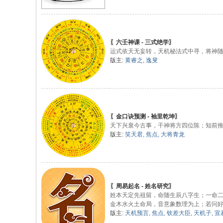
〖六壬神课 - 三式绝学〗
运式依天无妄转，天机秘法式中寻，将神
版主:
黄睿之
,
逸叟
〖金口诀预测 - 袖里乾坤〗
天下兴衰今古事，干神将方四位陈；知前
版主:
笑天君
,
焦点
,
大将青龙
〖周易起名 - 姓名研究〗
姓本天定先祖留，命随生辰八字生；一命
金木水火土命局，音意象数理为上；若问
版主:
天机预言
,
焦点
,
钦差大臣
,
天机子
,
宣