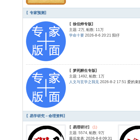
〖专家预测〗
〖徐伯烨专版〗
主题:
2万
,
帖数:
11万
学命十要
2026-8-6 20:21
阳仔
〖梦死醉生专版〗
主题: 1492
,
帖数:
1万
人文与玄学之我见
2026-8-2 17:51
爱的束
〖易学研究－命理资料〗
〖易理研讨〗
(1)
主题: 5574
,
帖数:
9万
最后发表: 2026-8-8 09:31