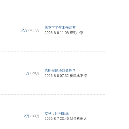
看下下半年工作调整
12万
/
417万
2026-8-8 11:08
双毛中孚
啥时候能谈对象啊？
1万
/
20万
2026-8-8 07:32
桥流水不流
立秋，问问姻缘
2万
/
33万
2026-8-7 23:46
我是机器人