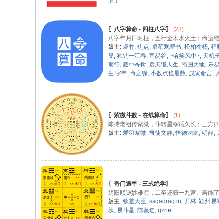
浪子
〖八字算命 - 四柱八字〗
(23)
八字年月日时柱，五行金木水火土；命运
版主:
虚竹
,
焦点
,
卓荦观群书
,
松柏榆杨
,
程
叟
,
独钓一江春
,
宣易谷
,
~哈笑风中~
,
天机
雨行
,
庭中奇树
,
后天锻人生
,
南国大地
,
乐
生 字申
,
命之缘
,
小数点也是数
,
戊寅命言
,
〖紫微斗数 - 在线算命〗
(1)
陈抟老祖传紫微，斗转星移话久长；三方
版主:
爱羽紫微
,
司徒文静
,
悟德法師
,
明喆
,
〖奇门遁甲 - 三式绝学〗
阴阳顺逆妙难穷，二至还归一九宫。若能
版主:
钦差大臣
,
sagadragon
,
开林
,
颍州易
秋
,
易斗星
,
陈薇琏
,
gznet