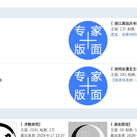
〖浙江裘远兵专
主题:
1万
,
帖数:
裘老，请看何时能
〖张同全通玄文
主题: 281
,
帖数: 
腹
【烦请张老师一
〖术数研究〗
〖易友联谊〗
主题: 2241
,
帖数:
2万
主题: 29
,
帖数: 1
最后发表: 2026-6-17 13:37
最后发表: 2026-5