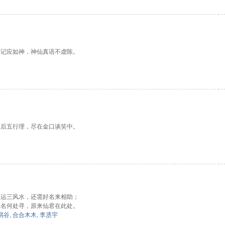
随记应如神，神仙真语不虚陈。
推后五行理，尽在金口谈笑中。
二运三风水，还需好名来相助；
好名何处寻，原来仙君在此处。
易谷
,
合合木木
,
李丞宇