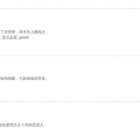
人丁水管财，得水为上藏风次．
仰
,
玄元合星
,
gznet
下临地德载，七政催福得良辰。
欢迎热爱西方占卜学的您进入