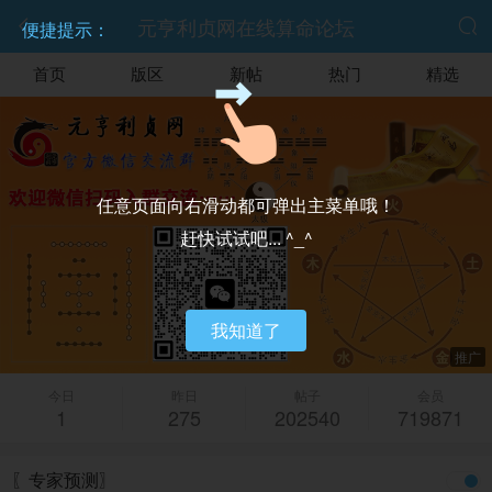
元亨利贞网在线算命论坛


便捷提示：
首页
版区
新帖
热门
精选
任意页面向右滑动都可弹出主菜单哦！
赶快试试吧... ^_^
我知道了
推广
今日
昨日
帖子
会员
1
275
202540
719871
〖专家预测〗