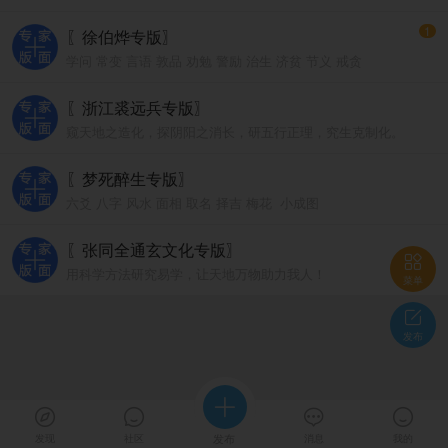
1
〖徐伯烨专版〗
学问 常变 言语 敦品 劝勉 警励 治生 济贫 节义 戒贪
〖浙江裘远兵专版〗
窥天地之造化，探阴阳之消长，研五行正理，究生克制化。
〖梦死醉生专版〗
六爻 八字 风水 面相 取名 择吉 梅花 小成图
〖张同全通玄文化专版〗

用科学方法研究易学，让天地万物助力我人！
菜单

发布





发现
社区
发布
消息
我的