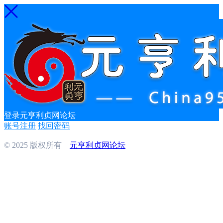
登录元亨利贞网论坛
账号注册
找回密码
© 2025 版权所有
元亨利贞网论坛