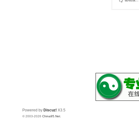
请稍候...
Powered by
Discuz!
X3.5
© 2003-2026
China95.Net
.