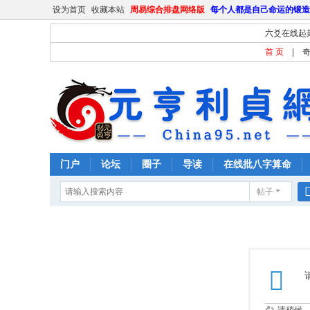
设为首页
收藏本站
周易综合排盘网络版
每个人都是自己命运的锻造
六爻在线起
首 页
|
门户
论坛
圈子
导读
在线批八字算命
帖子