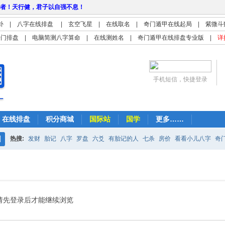
者！天行健，君子以自强不息！
卦
|
八字在线排盘
|
玄空飞星
|
在线取名
|
奇门遁甲在线起局
|
紫微斗
奇门排盘
|
电脑简测八字算命
|
在线测姓名
|
奇门遁甲在线排盘专业版
|
详
手机短信，快捷登录
在线排盘
积分商城
国际站
国学
更多……
热搜:
发财
胎记
八字
罗盘
六爻
有胎记的人
七杀
房价
看看小儿八字
奇
搜
紫微
占卜
算命
索
请先登录后才能继续浏览