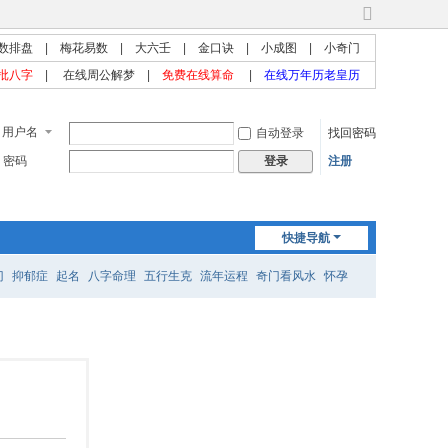
切
换
数排盘
|
梅花易数
|
大六壬
|
金口诀
|
小成图
|
小奇门
到
批八字
|
在线周公解梦
|
免费在线算命
|
在线万年历老皇历
宽
版
用户名
自动登录
找回密码
密码
注册
登录
快捷导航
门
抑郁症
起名
八字命理
五行生克
流年运程
奇门看风水
怀孕