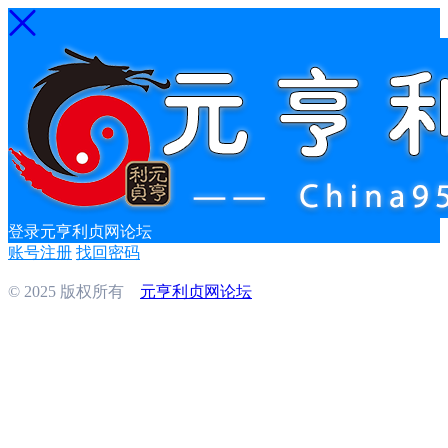
登录元亨利贞网论坛
账号注册
找回密码
© 2025 版权所有
元亨利贞网论坛