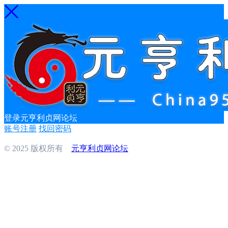
登录元亨利贞网论坛
账号注册
找回密码
© 2025 版权所有
元亨利贞网论坛