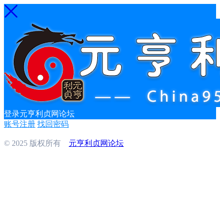
登录元亨利贞网论坛
账号注册
找回密码
© 2025 版权所有
元亨利贞网论坛