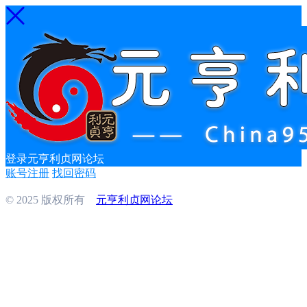
登录元亨利贞网论坛
账号注册
找回密码
© 2025 版权所有
元亨利贞网论坛