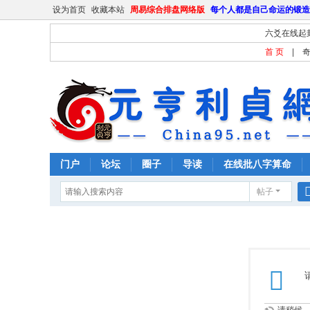
设为首页
收藏本站
周易综合排盘网络版
每个人都是自己命运的锻造
六爻在线起
首 页
|
门户
论坛
圈子
导读
在线批八字算命
帖子