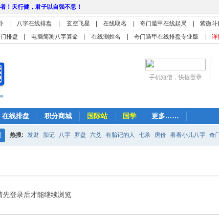
者！天行健，君子以自强不息！
卦
|
八字在线排盘
|
玄空飞星
|
在线取名
|
奇门遁甲在线起局
|
紫微斗
奇门排盘
|
电脑简测八字算命
|
在线测姓名
|
奇门遁甲在线排盘专业版
|
详
手机短信，快捷登录
在线排盘
积分商城
国际站
国学
更多……
热搜:
发财
胎记
八字
罗盘
六爻
有胎记的人
七杀
房价
看看小儿八字
奇
搜
紫微
占卜
算命
索
请先登录后才能继续浏览