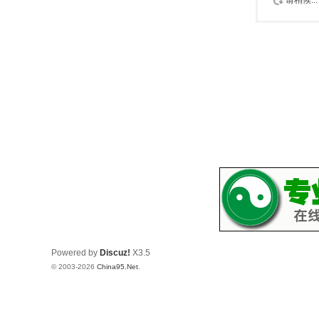
请稍候...
Powered by
Discuz!
X3.5
© 2003-2026
China95.Net
.