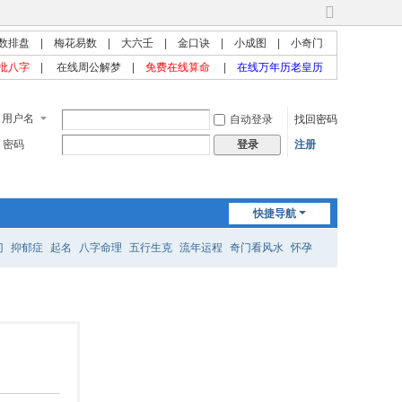
切
换
数排盘
|
梅花易数
|
大六壬
|
金口诀
|
小成图
|
小奇门
到
批八字
|
在线周公解梦
|
免费在线算命
|
在线万年历老皇历
宽
版
用户名
自动登录
找回密码
密码
注册
登录
快捷导航
门
抑郁症
起名
八字命理
五行生克
流年运程
奇门看风水
怀孕