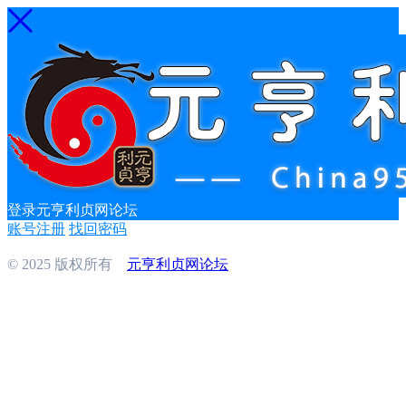
登录元亨利贞网论坛
账号注册
找回密码
© 2025 版权所有
元亨利贞网论坛