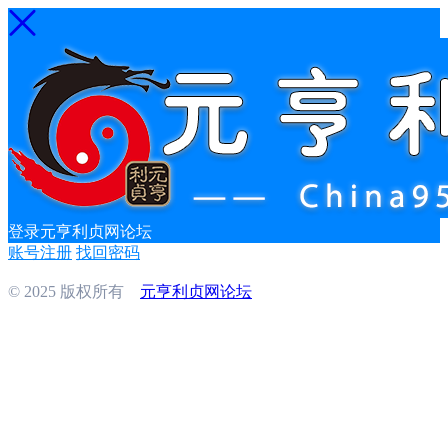
登录元亨利贞网论坛
账号注册
找回密码
© 2025 版权所有
元亨利贞网论坛