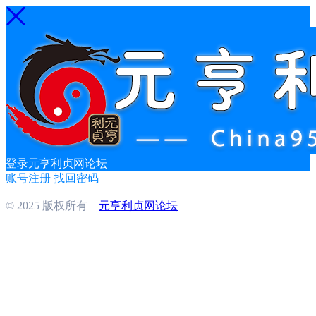
登录元亨利贞网论坛
账号注册
找回密码
© 2025 版权所有
元亨利贞网论坛