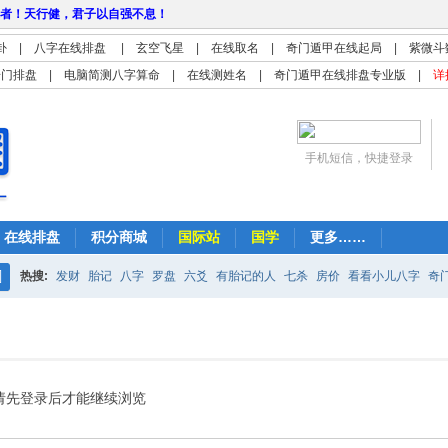
者！天行健，君子以自强不息！
卦
|
八字在线排盘
|
玄空飞星
|
在线取名
|
奇门遁甲在线起局
|
紫微斗
奇门排盘
|
电脑简测八字算命
|
在线测姓名
|
奇门遁甲在线排盘专业版
|
详
手机短信，快捷登录
在线排盘
积分商城
国际站
国学
更多……
热搜:
发财
胎记
八字
罗盘
六爻
有胎记的人
七杀
房价
看看小儿八字
奇
搜
紫微
占卜
算命
索
请先登录后才能继续浏览