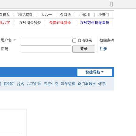
切
换
数排盘
|
梅花易数
|
大六壬
|
金口诀
|
小成图
|
小奇门
到
批八字
|
在线周公解梦
|
免费在线算命
|
在线万年历老皇历
宽
版
用户名
自动登录
找回密码
密码
注册
登录
快捷导航
门
抑郁症
起名
八字命理
五行生克
流年运程
奇门看风水
怀孕