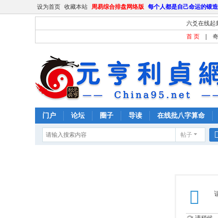
设为首页
收藏本站
周易综合排盘网络版
每个人都是自己命运的锻造
六爻在线起
首 页
|
门户
论坛
圈子
导读
在线批八字算命
帖子