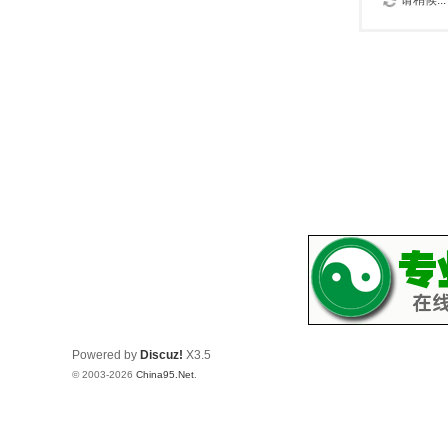
请稍候...
Powered by
Discuz!
X3.5
© 2003-2026
China95.Net
.