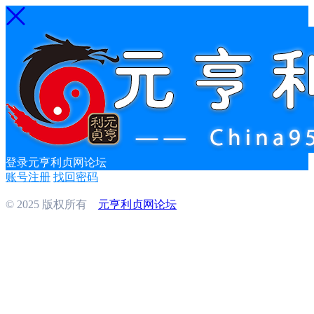
登录元亨利贞网论坛
账号注册
找回密码
© 2025 版权所有
元亨利贞网论坛