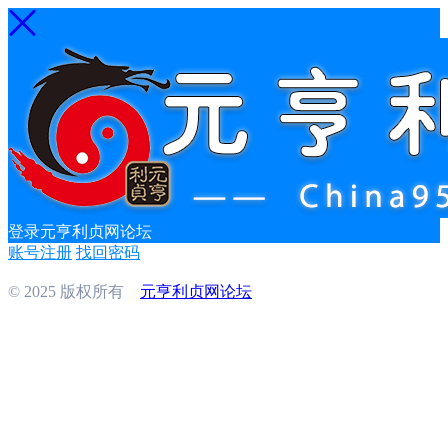
登录元亨利贞网论坛
账号注册
找回密码
© 2025 版权所有
元亨利贞网论坛