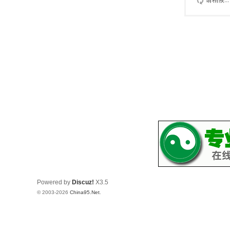
请稍候...
Powered by
Discuz!
X3.5
© 2003-2026
China95.Net
.