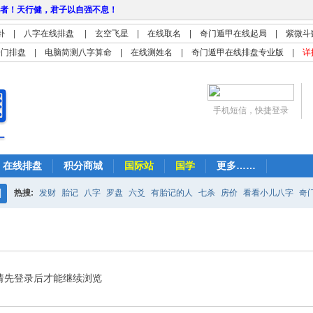
者！天行健，君子以自强不息！
卦
|
八字在线排盘
|
玄空飞星
|
在线取名
|
奇门遁甲在线起局
|
紫微斗
奇门排盘
|
电脑简测八字算命
|
在线测姓名
|
奇门遁甲在线排盘专业版
|
详
手机短信，快捷登录
在线排盘
积分商城
国际站
国学
更多……
热搜:
发财
胎记
八字
罗盘
六爻
有胎记的人
七杀
房价
看看小儿八字
奇
搜
紫微
占卜
算命
索
请先登录后才能继续浏览