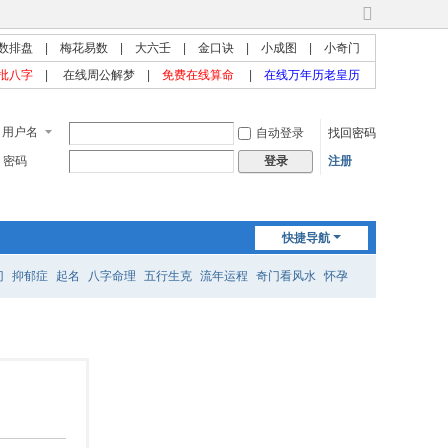
切
换
数排盘
|
梅花易数
|
大六壬
|
金口诀
|
小成图
|
小奇门
到
批八字
|
在线周公解梦
|
免费在线算命
|
在线万年历老皇历
宽
版
用户名
自动登录
找回密码
密码
注册
登录
快捷导航
门
抑郁症
起名
八字命理
五行生克
流年运程
奇门看风水
怀孕