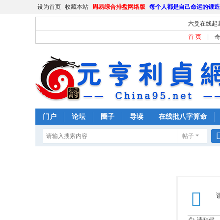
设为首页
收藏本站
周易综合排盘网络版
每个人都是自己命运的锻造
六爻在线起
首 页
|
门户
论坛
圈子
导读
在线批八字算命
帖子