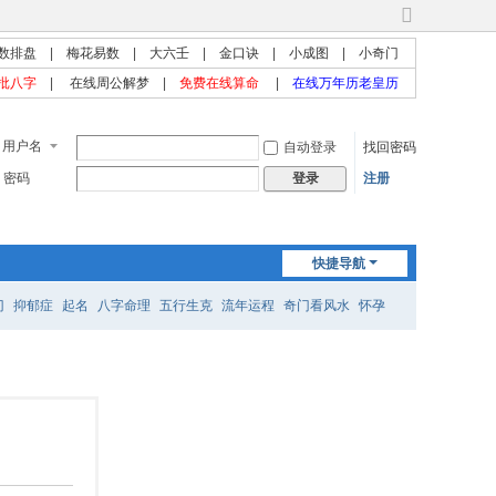
切
换
数排盘
|
梅花易数
|
大六壬
|
金口诀
|
小成图
|
小奇门
到
批八字
|
在线周公解梦
|
免费在线算命
|
在线万年历老皇历
宽
版
用户名
自动登录
找回密码
密码
注册
登录
快捷导航
门
抑郁症
起名
八字命理
五行生克
流年运程
奇门看风水
怀孕