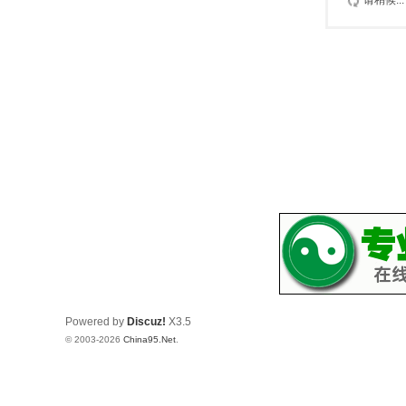
请稍候...
Powered by
Discuz!
X3.5
© 2003-2026
China95.Net
.