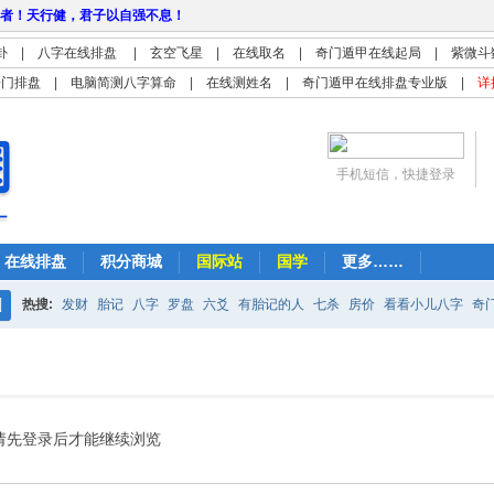
者！天行健，君子以自强不息！
卦
|
八字在线排盘
|
玄空飞星
|
在线取名
|
奇门遁甲在线起局
|
紫微斗
奇门排盘
|
电脑简测八字算命
|
在线测姓名
|
奇门遁甲在线排盘专业版
|
详
手机短信，快捷登录
在线排盘
积分商城
国际站
国学
更多……
热搜:
发财
胎记
八字
罗盘
六爻
有胎记的人
七杀
房价
看看小儿八字
奇
搜
紫微
占卜
算命
索
请先登录后才能继续浏览