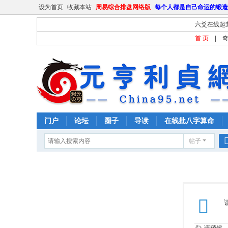
设为首页
收藏本站
周易综合排盘网络版
每个人都是自己命运的锻造
六爻在线起
首 页
|
门户
论坛
圈子
导读
在线批八字算命
帖子