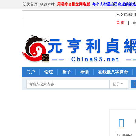
设为首页
收藏本站
周易综合排盘网络版
每个人都是自己命运的锻造
六爻在线起
首 页
|
门户
论坛
圈子
导读
在线批八字算命
帖子