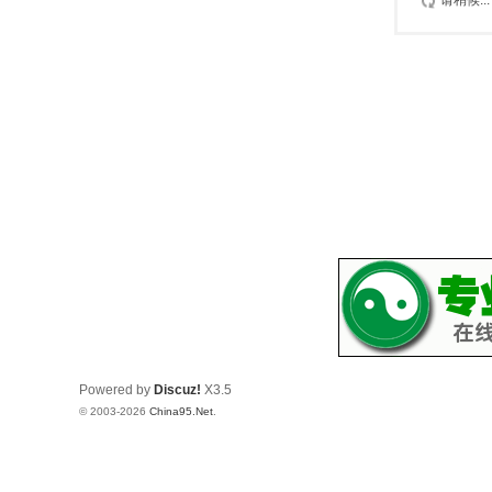
请稍候...
Powered by
Discuz!
X3.5
© 2003-2026
China95.Net
.