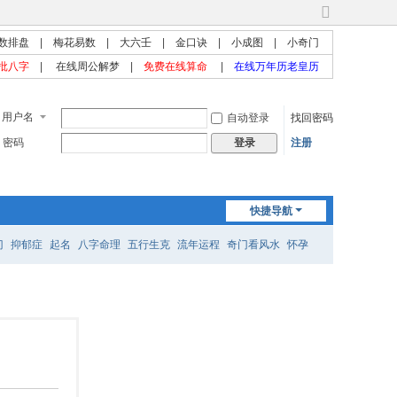
切
换
数排盘
|
梅花易数
|
大六壬
|
金口诀
|
小成图
|
小奇门
到
批八字
|
在线周公解梦
|
免费在线算命
|
在线万年历老皇历
宽
版
用户名
自动登录
找回密码
密码
注册
登录
快捷导航
门
抑郁症
起名
八字命理
五行生克
流年运程
奇门看风水
怀孕