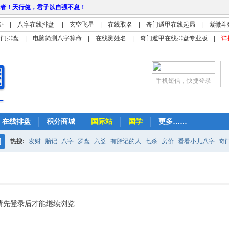
者！天行健，君子以自强不息！
卦
|
八字在线排盘
|
玄空飞星
|
在线取名
|
奇门遁甲在线起局
|
紫微斗
奇门排盘
|
电脑简测八字算命
|
在线测姓名
|
奇门遁甲在线排盘专业版
|
详
手机短信，快捷登录
在线排盘
积分商城
国际站
国学
更多……
热搜:
发财
胎记
八字
罗盘
六爻
有胎记的人
七杀
房价
看看小儿八字
奇
搜
紫微
占卜
算命
索
请先登录后才能继续浏览