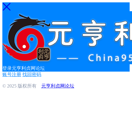
登录元亨利贞网论坛
账号注册
找回密码
© 2025 版权所有
元亨利贞网论坛