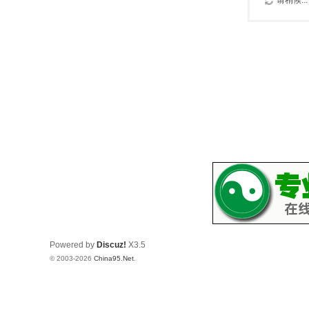
请稍候...
Powered by
Discuz!
X3.5
© 2003-2026
China95.Net
.