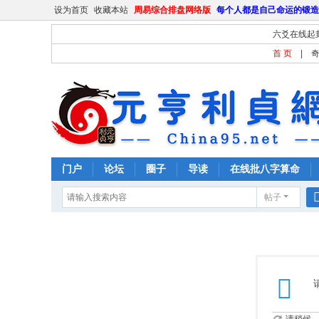
设为首页
收藏本站
周易综合排盘网络版
每个人都是自己命运的锻造
六爻在线起
首 页
|
门户
论坛
圈子
导读
在线批八字算命
帖子