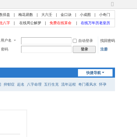
切
换
数排盘
|
梅花易数
|
大六壬
|
金口诀
|
小成图
|
小奇门
到
批八字
|
在线周公解梦
|
免费在线算命
|
在线万年历老皇历
宽
版
用户名
自动登录
找回密码
密码
注册
登录
快捷导航
门
抑郁症
起名
八字命理
五行生克
流年运程
奇门看风水
怀孕