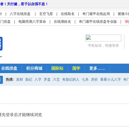
者！天行健，君子以自强不息！
卦
|
八字在线排盘
|
玄空飞星
|
在线取名
|
奇门遁甲在线起局
|
紫微斗
奇门排盘
|
电脑简测八字算命
|
在线测姓名
|
奇门遁甲在线排盘专业版
|
详
手机短信，快捷登录
在线排盘
积分商城
国际站
国学
更多……
热搜:
发财
胎记
八字
罗盘
六爻
有胎记的人
七杀
房价
看看小儿八字
奇
搜
紫微
占卜
算命
索
请先登录后才能继续浏览