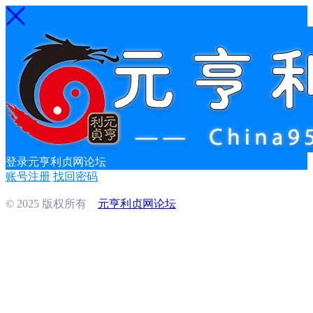
登录元亨利贞网论坛
账号注册
找回密码
© 2025 版权所有
元亨利贞网论坛