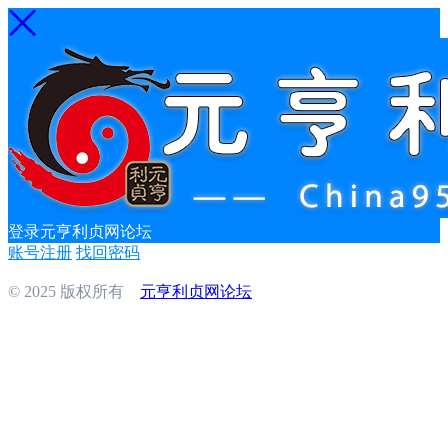
登录元亨利贞网论坛
账号注册
找回密码
© 2025 版权所有
元亨利贞网论坛