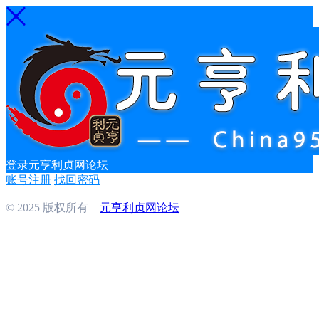
登录元亨利贞网论坛
账号注册
找回密码
© 2025 版权所有
元亨利贞网论坛