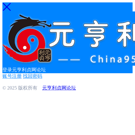
登录元亨利贞网论坛
账号注册
找回密码
© 2025 版权所有
元亨利贞网论坛