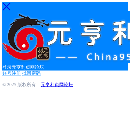
登录元亨利贞网论坛
账号注册
找回密码
© 2025 版权所有
元亨利贞网论坛