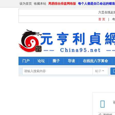
设为首页
收藏本站
周易综合排盘网络版
每个人都是自己命运的锻造
六爻在线起
首 页
|
门户
论坛
圈子
导读
在线批八字算命
帖子