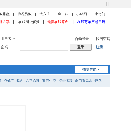
切
换
数排盘
|
梅花易数
|
大六壬
|
金口诀
|
小成图
|
小奇门
到
批八字
|
在线周公解梦
|
免费在线算命
|
在线万年历老皇历
宽
版
用户名
自动登录
找回密码
密码
注册
登录
快捷导航
门
抑郁症
起名
八字命理
五行生克
流年运程
奇门看风水
怀孕