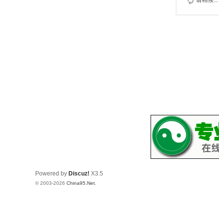
请稍候...
Powered by
Discuz!
X3.5
© 2003-2026
China95.Net
.