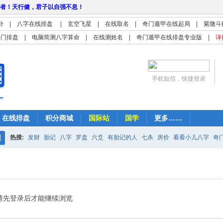
者！天行健，君子以自强不息！
卦
|
八字在线排盘
|
玄空飞星
|
在线取名
|
奇门遁甲在线起局
|
紫微斗
奇门排盘
|
电脑简测八字算命
|
在线测姓名
|
奇门遁甲在线排盘专业版
|
详
手机短信，快捷登录
在线排盘
积分商城
国际站
国学
更多……
热搜:
发财
胎记
八字
罗盘
六爻
有胎记的人
七杀
房价
看看小儿八字
奇
搜
紫微
占卜
算命
索
请先登录后才能继续浏览