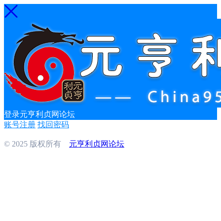
登录元亨利贞网论坛
账号注册
找回密码
© 2025 版权所有
元亨利贞网论坛