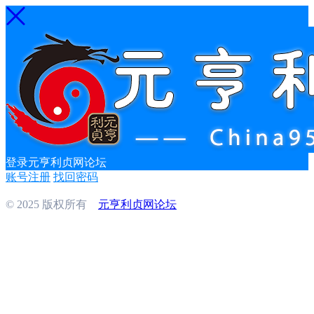
登录元亨利贞网论坛
账号注册
找回密码
© 2025 版权所有
元亨利贞网论坛