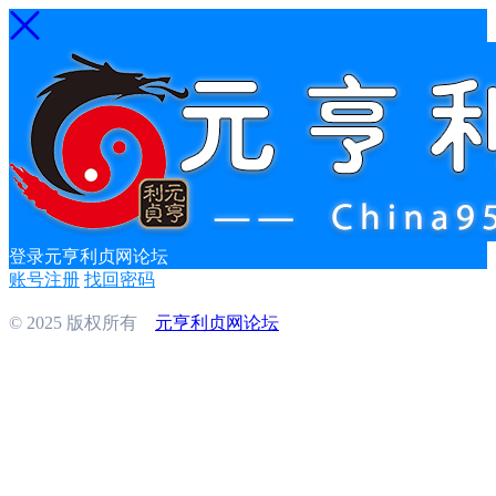
登录元亨利贞网论坛
账号注册
找回密码
© 2025 版权所有
元亨利贞网论坛