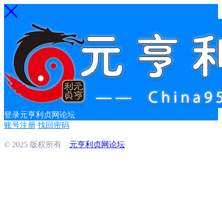
登录元亨利贞网论坛
账号注册
找回密码
© 2025 版权所有
元亨利贞网论坛