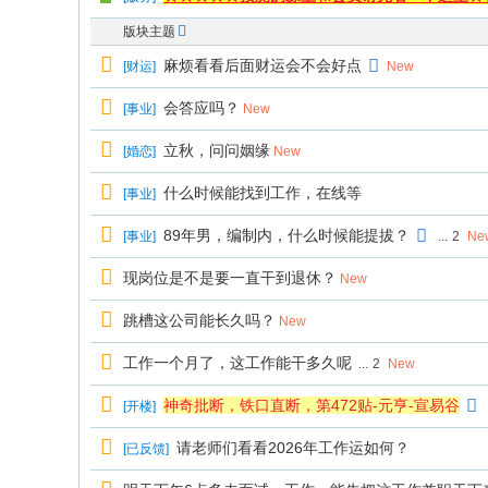
版块主题
麻烦看看后面财运会不会好点
[
财运
]
New
会答应吗？
[
事业
]
New
立秋，问问姻缘
[
婚恋
]
New
什么时候能找到工作，在线等
[
事业
]
89年男，编制内，什么时候能提拔？
[
事业
]
...
2
Ne
现岗位是不是要一直干到退休？
New
跳槽这公司能长久吗？
New
工作一个月了，这工作能干多久呢
...
2
New
神奇批断，铁口直断，第472贴-元亨-宣易谷
[
开楼
]
请老师们看看2026年工作运如何？
[
已反馈
]