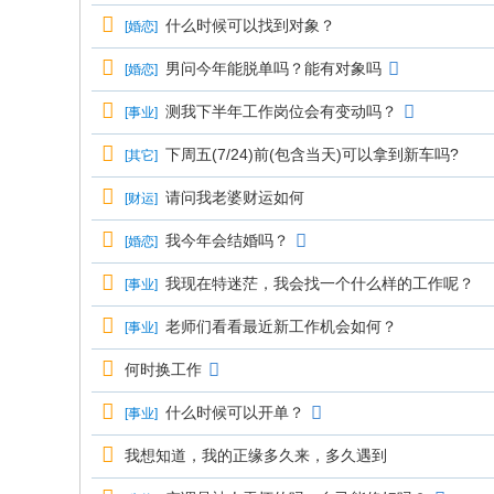
什么时候可以找到对象？
[
婚恋
]
男问今年能脱单吗？能有对象吗
[
婚恋
]
测我下半年工作岗位会有变动吗？
[
事业
]
下周五(7/24)前(包含当天)可以拿到新车吗?
[
其它
]
请问我老婆财运如何
[
财运
]
我今年会结婚吗？
[
婚恋
]
我现在特迷茫，我会找一个什么样的工作呢？
[
事业
]
老师们看看最近新工作机会如何？
[
事业
]
何时换工作
什么时候可以开单？
[
事业
]
我想知道，我的正缘多久来，多久遇到