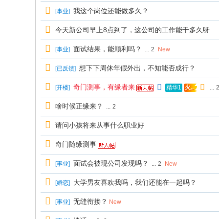
我这个岗位还能做多久？
[
事业
]
今天新公司早上8点到了，这公司的工作能干多久呀
面试结果，能顺利吗？
[
事业
]
...
2
New
想下下周休年假外出，不知能否成行？
[
已反馈
]
奇门测事，有缘者来
[
开楼
]
...
精华1
火..
啥时候正缘来？
...
2
请问小孩将来从事什么职业好
奇门随缘测事
面试会被现公司发现吗？
[
事业
]
...
2
New
大学男友喜欢我吗，我们还能在一起吗？
[
婚恋
]
无缝衔接？
[
事业
]
New