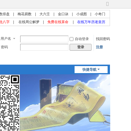
切
换
数排盘
|
梅花易数
|
大六壬
|
金口诀
|
小成图
|
小奇门
到
批八字
|
在线周公解梦
|
免费在线算命
|
在线万年历老皇历
宽
版
用户名
自动登录
找回密码
密码
注册
登录
快捷导航