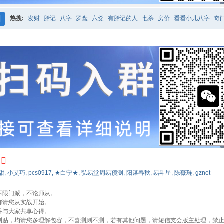
热搜:
发财
胎记
八字
罗盘
六爻
有胎记的人
七杀
房价
看看小儿八字
奇
搜
〗
紫微
占卜
算命
索
甜
,
小艾巧
,
pcs0917
,
★白宁★
,
弘易堂周易预测
,
阳谋春秋
,
易斗星
,
陈薇琏
,
gznet
不限门派，不论师从。
都请您从实战开始。
并与大家共享心得。
种测贴，均请您多理解包容，不喜测则不测，若有其他问题，请短信支会版主处理，禁