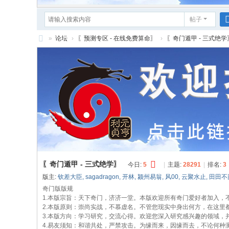
帖子
»
论坛
›
〖预测专区 - 在线免费算命〗
›
〖奇门遁甲 - 三式绝学
元
亨
利
贞
网
在
线
算
〖奇门遁甲 - 三式绝学〗
今日:
5
|
主题:
28291
|
排名:
3
命
版主:
钦差大臣
,
sagadragon
,
开林
,
颍州易翁
,
风00
,
云聚水止
,
田田不
论
奇门版版规
1.本版宗旨：天下奇门，济济一堂。本版欢迎所有奇门爱好者加入，
坛
2.本版原则：崇尚实战，不慕虚名。不管您现实中身出何方，在这里
3.本版方向：学习研究，交流心得。欢迎您深入研究感兴趣的领域，
4.易友须知：和谐共处，严禁攻击。为缘而来，因缘而去，不论何