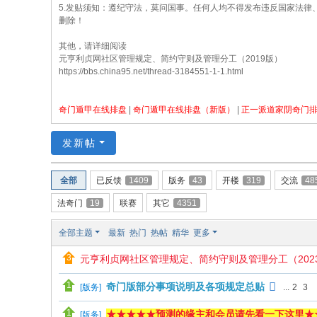
5.发贴须知：遵纪守法，莫问国事。任何人均不得发布违反国家法律
删除！
其他，请详细阅读
元亨利贞网社区管理规定、简约守则及管理分工（2019版）
https://bbs.china95.net/thread-3184551-1-1.html
奇门遁甲在线排盘
|
奇门遁甲在线排盘（新版）
|
正一派道家阴奇门
发新帖
全部
已反馈
1409
版务
43
开楼
319
交流
48
法奇门
19
联赛
其它
4351
全部主题
最新
热门
热帖
精华
更多
元亨利贞网社区管理规定、简约守则及管理分工（202
奇门版部分事项说明及各项规定总贴
[
版务
]
...
2
3
★★★★★预测的缘主和会员请先看一下这里★
[
版务
]