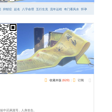
门
抑郁症
起名
八字命理
五行生克
流年运程
奇门看风水
怀孕
收藏本版
(
620
)
|
订阅
止贴中讥讽漫骂，人身攻击。