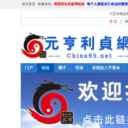
设为首页
收藏本站
周易综合排盘网络版
每个人都是自己命运的锻造
六爻在线起
首 页
|
门户
论坛
圈子
导读
在线批八字算命