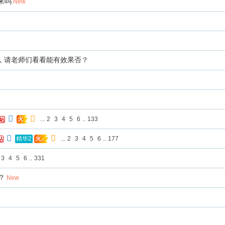
来吗
New
，请老师们看看能有效果否？
...
2
3
4
5
6
..
133
火
...
2
3
4
5
6
..
177
精华2
火..
3
4
5
6
..
331
？
New