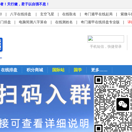
者！天行健，君子以自强不息！
卦
|
八字在线排盘
|
玄空飞星
|
在线取名
|
奇门遁甲在线起局
|
紫微斗
奇门排盘
|
电脑简测八字算命
|
在线测姓名
|
奇门遁甲在线排盘专业版
|
详
手机短信，快捷登录
在线排盘
积分商城
国际站
国学
更多……