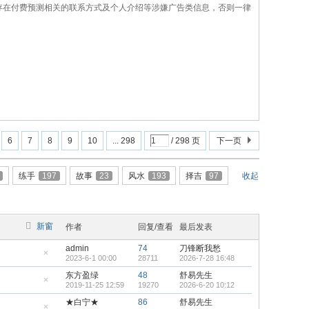
存在付费预测相关的联系方式及个人介绍等涉嫌广告类信息，否则一律
6
7
8
9
10
... 298
/ 298 页
下一页
练手
197
故事
23
风水
193
择吉
97
收起
新窗
作者
回复/查看
最后发表
admin
74
刀锋断我愁
2023-6-1 00:00
28711
2026-7-28 16:48
隐
藏
东方盈绿
48
舒易先生
置
2019-11-25 12:59
19270
2026-6-20 10:12
顶
隐
帖
藏
★白宁★
86
舒易先生
置