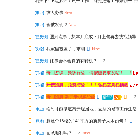
明天下午6点多去面试一工作，能先把这工作兼职干下
求人办事
[
事业
]
New
会被发现？
[
事业
]
New
遇到点事，想本月底或下月上旬再去找找领导
[
已反馈
]
我家里被盗了，求测
[
失物
]
New
此事会不会真的有转机？
[
已反馈
]
...
2
奇门占课，聚缘行缘，请按照要求发帖！！！
[
开楼
]
开楼预测，免费结缘！！！弘易堂周易预测
[
开楼
]
奇门预测 新手来积累经验
[
开楼
]
...
2
精华2
火..
啥时才能彻底离开现居地，去别的城市工作生活
[
事业
]
测这个18楼的141平方的新房子风水如何？
[
风水
]
面试顺利吗？
[
事业
]
...
2
New