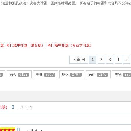
、法规和涉及政治、灾害类话题，否则按站规处置。 所有贴子的标题和内容均不允许
排盘
|
奇门遁甲排盘（港台版）
|
奇门遁甲排盘（专业学习版）
返 回
1
2
3
4
5
5
婚恋
6128
事业
8917
财运
2767
病产
1246
失物
382
3版）
...
2
3
4
★★★★
...
2
3
4
5