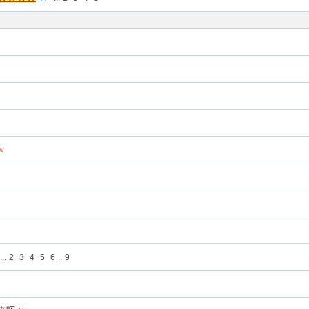
w
...
2
3
4
5
6
..
9