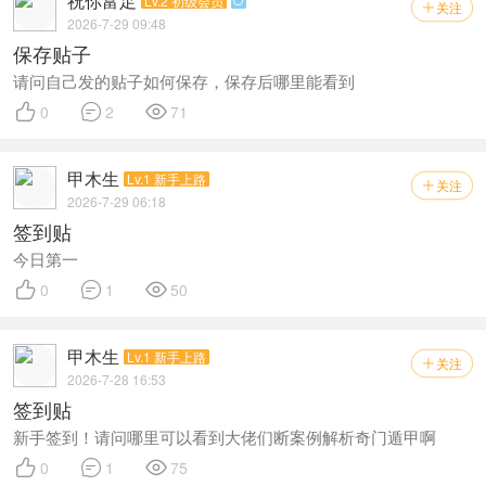
祝你富足
Lv.2 初级会员

关注

2026-7-29 09:48
保存贴子
请问自己发的贴子如何保存，保存后哪里能看到



0
2
71
甲木生
Lv.1 新手上路
关注

2026-7-29 06:18
签到贴
今日第一



0
1
50
甲木生
Lv.1 新手上路
关注

2026-7-28 16:53
签到贴
新手签到！请问哪里可以看到大佬们断案例解析奇门遁甲啊



0
1
75