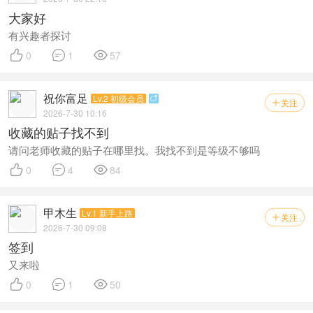
大家好
有兴趣者探讨



0
1
57
祝你富足
Lv.2 初级会员

关注

2026-7-30 10:16
收藏的贴子找不到
请问老师收藏的贴子在哪里找。我找不到是等级不够吗



0
4
84
甲木生
Lv.1 新手上路
关注

2026-7-30 09:08
签到
又来啦



0
1
50