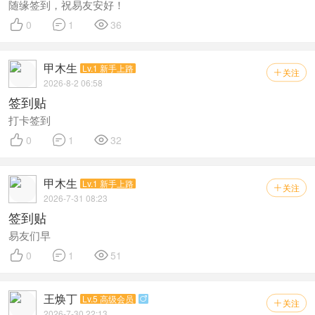
随缘签到，祝易友安好！



0
1
36
甲木生
Lv.1 新手上路
关注

2026-8-2 06:58
签到贴
打卡签到



0
1
32
甲木生
Lv.1 新手上路
关注

2026-7-31 08:23
签到贴
易友们早



0
1
51
王焕丁
Lv.5 高级会员

关注

2026-7-30 22:13