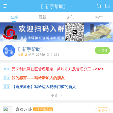
〖新手帮助〗




全部
最新
热门
精华
〖新手帮助〗
关注

今日: 2
帖子: 33759 关注: 231
元亨利贞网社区管理规定、简约守则及管理分工（2023版）
置顶
我的感言------写给新加入的朋友
置顶
【逸叟原创】写给迈入易学门槛的新人
置顶
社区简介、论坛帮助及主要规则
更多
置顶

站务普遍性问题总汇更新第二季，新手必看！
置顶
喜欢八卦
Lv.3 中级会员
关注
