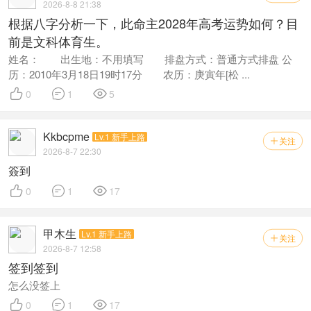
2026-8-8 21:38
根据八字分析一下，此命主2028年高考运势如何？目
前是文科体育生。
姓名： 出生地：不用填写 排盘方式：普通方式排盘 公
历：2010年3月18日19时17分 农历：庚寅年[松 ...



0
1
5
Kkbcpme
Lv.1 新手上路
关注

2026-8-7 22:30
簽到



0
1
17
甲木生
Lv.1 新手上路
关注

2026-8-7 12:58
签到签到
怎么没签上



0
1
17